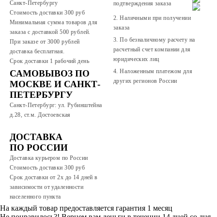
Санкт-Петербургу
подтверждения заказа
Стоимость доставки 300 руб
2. Наличными при получении
Минимальная сумма товаров для
заказа
заказа с доставкой 500 рублей.
3. По безналичному расчету на
При заказе от 3000 рублей
расчетный счет компании для
доставка бесплатная.
юридических лиц
Срок доставки 1 рабочий день
4. Наложенным платежом для
САМОВЫВОЗ ПО
других регионов России
МОСКВЕ И САНКТ-
ПЕТЕРБУРГУ
Санкт-Петербург: ул. Рубинштейна
д.28, ст.м. Достоевская
ДОСТАВКА
ПО РОССИИ
Доставка курьером по России
Стоимость доставки 300
руб
Срок доставки от 2х до 14 дней в
зависимости от удаленности
населенного пункта
На каждый товар предоставляется гарантия 1 месяц
Не понравилось?! Вернем вам деньги в течении 14 дней со дня