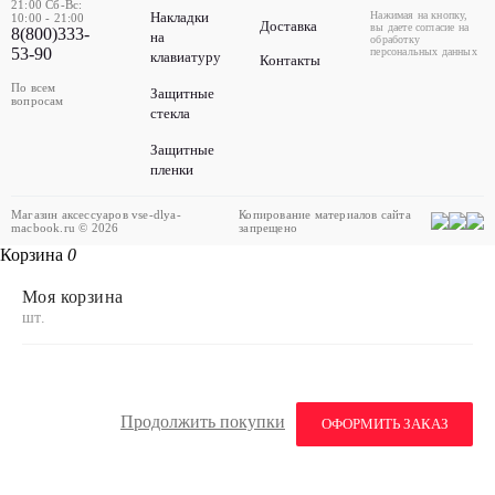
21:00 Сб-Вс:
Накладки
Нажимая на кнопку,
10:00 - 21:00
Доставка
вы даете согласие на
8(800)333-
на
обработку
53-90
персональных данных
клавиатуру
Контакты
По всем
Защитные
вопросам
стекла
Защитные
пленки
Магазин аксессуаров vse-dlya-
Копирование материалов сайта
macbook.ru © 2026
запрещено
Корзина
0
Моя корзина
шт.
Продолжить покупки
ОФОРМИТЬ ЗАКАЗ