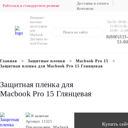
Доставка и оплата
Работаем в стандартном режиме
Контакты
Доставка в регионы РФ осуществляется
ежедневно
Интернет-
Пн-Пт: 09:00 -
магазин
21:00 Сб-Вс:
аксессуаров
10:00 - 21:00
для
Macbook
8(800)333-
Доставка по
53-90
всей России
Главная
Защитные пленки
Macbook Pro 15
Защитная пленка для Macbook Pro 15 Глянцевая
Защитная пленка для
Macbook Pro 15 Глянцевая
В наличии
Артикул: 11325
Купить сей
Предназначен
Macbook