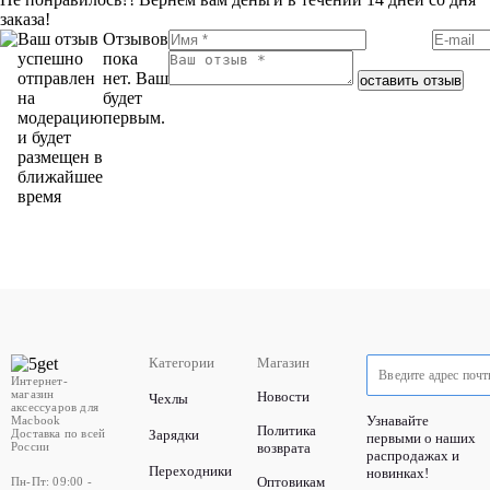
заказа!
Ваш отзыв
Отзывов
успешно
пока
отправлен
нет. Ваш
оставить отзыв
на
будет
модерацию
первым.
и будет
размещен в
ближайшее
время
Категории
Магазин
Интернет-
магазин
Новости
Чехлы
аксессуаров для
Узнавайте
Macbook
Политика
Доставка по всей
Зарядки
первыми о наших
России
возврата
распродажах и
Переходники
новинках!
Оптовикам
Пн-Пт: 09:00 -