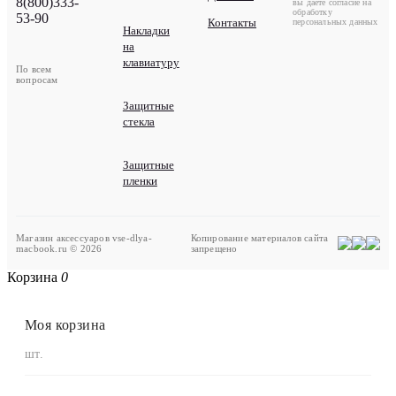
8(800)333-
вы даете согласие на
обработку
53-90
Контакты
персональных данных
Накладки
на
клавиатуру
По всем
вопросам
Защитные
стекла
Защитные
пленки
Магазин аксессуаров vse-dlya-
Копирование материалов сайта
macbook.ru © 2026
запрещено
Корзина
0
Моя корзина
шт.