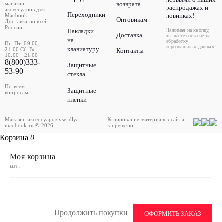
магазин
возврата
распродажах и
аксессуаров для
Переходники
новинках!
Macbook
Оптовикам
Доставка по всей
России
Накладки
Нажимая на кнопку,
Доставка
вы даете согласие на
на
обработку
Пн-Пт: 09:00 -
персональных данных
клавиатуру
21:00 Сб-Вс:
Контакты
10:00 - 21:00
8(800)333-
Защитные
53-90
стекла
По всем
Защитные
вопросам
пленки
Магазин аксессуаров vse-dlya-
Копирование материалов сайта
macbook.ru © 2026
запрещено
Корзина
0
Моя корзина
шт.
Продолжить покупки
ОФОРМИТЬ ЗАКАЗ