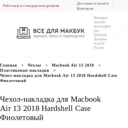
Доставка и оплата
Работаем в стандартном режиме
Контакты
Доставка в регионы РФ осуществляется
ежедневно
Интернет-
магазин
аксессуаров
для
Macbook
Доставка
по всей
России
Главная
Чехлы
Macbook Air 13 2018
Пластиковые накладки
Чехол-накладка для Macbook Air 13 2018 Hardshell Case
Фиолетовый
Чехол-накладка для Macbook
Air 13 2018 Hardshell Case
Фиолетовый