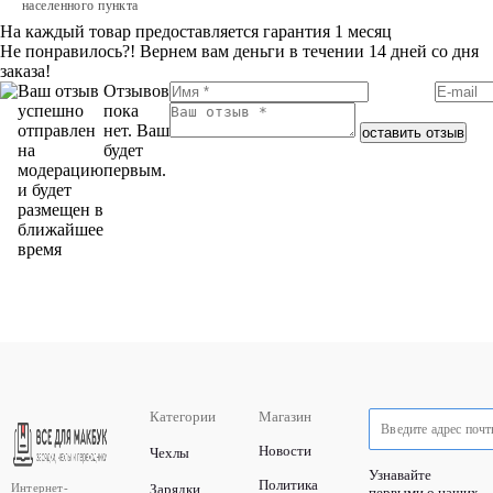
населенного пункта
На каждый товар предоставляется гарантия 1 месяц
Не понравилось?! Вернем вам деньги в течении 14 дней со дня
заказа!
Ваш отзыв
Отзывов
успешно
пока
отправлен
нет. Ваш
оставить отзыв
на
будет
модерацию
первым.
и будет
размещен в
ближайшее
время
Категории
Магазин
Новости
Чехлы
Узнавайте
Политика
Интернет-
Зарядки
первыми о наших