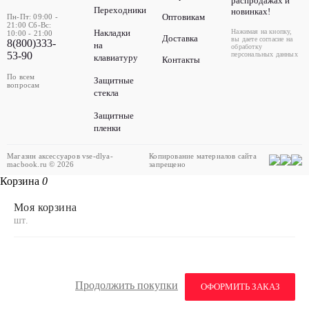
распродажах и
Переходники
новинках!
Оптовикам
Пн-Пт: 09:00 -
21:00 Сб-Вс:
Накладки
Нажимая на кнопку,
10:00 - 21:00
Доставка
вы даете согласие на
8(800)333-
на
обработку
53-90
персональных данных
клавиатуру
Контакты
По всем
Защитные
вопросам
стекла
Защитные
пленки
Магазин аксессуаров vse-dlya-
Копирование материалов сайта
macbook.ru © 2026
запрещено
Корзина
0
Моя корзина
шт.
Продолжить покупки
ОФОРМИТЬ ЗАКАЗ