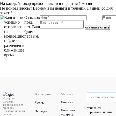
На каждый товар предоставляется гарантия 1 месяц
Не понравилось?! Вернем вам деньги в течении 14 дней со дня
заказа!
Ваш отзыв
Отзывов
успешно
пока
отправлен
нет. Ваш
оставить отзыв
на
будет
модерацию
первым.
и будет
размещен в
ближайшее
время
Категории
Магазин
Интернет-
магазин
Новости
Чехлы
аксессуаров для
Узнавайте
Macbook
Политика
Доставка по всей
Зарядки
первыми о наших
России
возврата