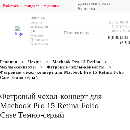
Доставка и оплата
Работаем в стандартном режиме
Контакты
Доставка в регионы РФ осуществляется
ежедневно
Интернет-
Пн-Пт: 09:00 -
магазин
21:00 Сб-Вс:
аксессуаров
10:00 - 21:00
для
Macbook
8(800)333-
Доставка по
53-90
всей России
Главная
Чехлы
Macbook Pro 15 Retina
Чехлы-конверты
Фетровые чехлы-конверты
Фетровый чехол-конверт для Macbook Pro 15 Retina Folio
Case Темно-серый
Фетровый чехол-конверт для
Macbook Pro 15 Retina Folio
Case Темно-серый