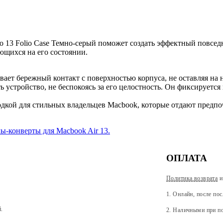
o 13 Folio Case Темно-серый поможет создать эффектный повсед
ющихся на его состоянии.
ает бережный контакт с поверхностью корпуса, не оставляя на н
 устройство, не беспокоясь за его целостность. Он фиксируется
ходкой для стильных владельцев Macbook, которые отдают предп
лы-конверты для
Macbook Air 13.
ОПЛАТА
Политика возврата
и
1. Онлайн, после по
й.
2. Наличными при по